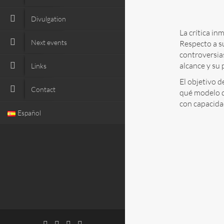
Divulgation
La crítica i
Next events
Respecto a su
controversias
alcance y su 
Links
El objetivo d
Contact
qué modelo d
con capacidad
Español