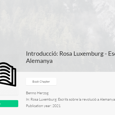
Introducció: Rosa Luxemburg - Esc
Alemanya
Book Chapter
Benno Herzog
In: Rosa Luxemburg: Escrits sobre la revolució a Alemanya,
k
Publication year: 2021