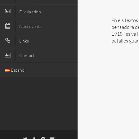
Divulgation
En els textos
Next events
pensadora de
1918 i es va 
batalles gua
Links
Contact
Español