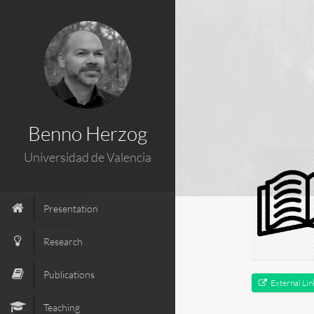
); ga('send', 'pageview');
Benno Herzog
Universidad de Valencia
Presentation
Research
Publications
External Lin
Teaching