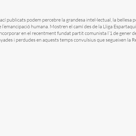
 ací publicats podem percebre la grandesa intel·lectual, la bellesa 
 l’emancipació humana. Mostren el camí des de la Lliga Espartaqu
incorporar en el recentment fundat partit comunista l’1 de gener d
nyades i perdudes en aquests temps convulsius que segueixen la 