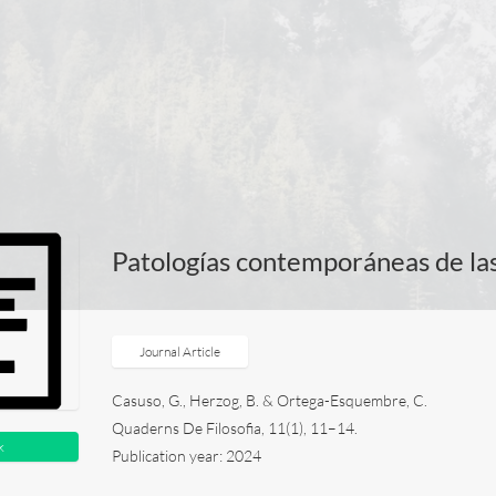
Patologías contemporáneas de las 
Journal Article
Casuso, G., Herzog, B. & Ortega-Esquembre, C.
Quaderns De Filosofia, 11(1), 11–14.
k
Publication year: 2024