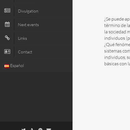
Divulgation
¿Se puede apl
Next events
término de l
la sociedad 
individuos (p
Links
¿Qué fenómen
sistemas como
Contact
individuos, 
básicas con l
Español