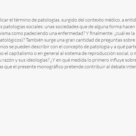
icar el término de patologías, surgido del contexto médico, a ent
as patologías sociales: unas sociedades que de alguna forma hacen
misma como padeciendo una enfermedad? Y finalmente: ¿cuál es la re
atológicos)? También surge una gran cantidad de preguntas sobre la
os se pueden describir con el concepto de patología y a qué parte
 el capitalismo o en general al sistema de reproducción social, o 
su razón y sus ideologías? ¿Y en qué medida lo primero influye sob
as que el presente monográfico pretende contribuir al debate inte