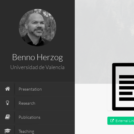
); ga('send', 'pageview');
Benno Herzog
Universidad de Valencia
Presentation
Research
Publications
External Lin
Teaching