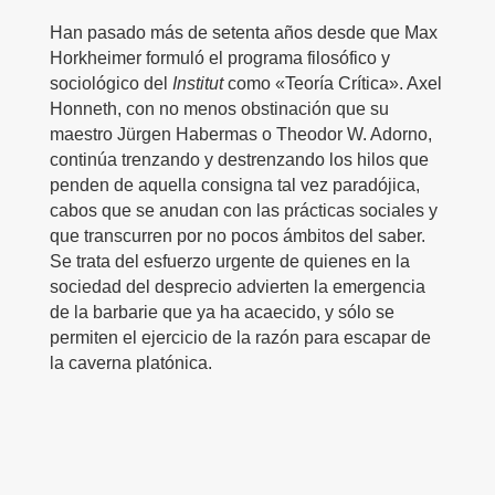
Han pasado más de setenta años desde que Max
Divulgación
Horkheimer formuló el programa filosófico y
sociológico del
Institut
como «Teoría Crítica». Axel
Próximos eventos
Honneth, con no menos obstinación que su
maestro Jürgen Habermas o Theodor W. Adorno,
Enlaces
continúa trenzando y destrenzando los hilos que
penden de aquella consigna tal vez paradójica,
Contacto
cabos que se anudan con las prácticas sociales y
que transcurren por no pocos ámbitos del saber.
English
Se trata del esfuerzo urgente de quienes en la
sociedad del desprecio advierten la emergencia
de la barbarie que ya ha acaecido, y sólo se
permiten el ejercicio de la razón para escapar de
la caverna platónica.
Buscar:
Copyright Benno Herzog