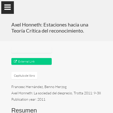
); ga('send', 'pageview');
Axel Honneth: Estaciones hacia una
Teoría Crítica del reconocimiento.
Benno Herzog
Universidad de Valencia
External Link
Presentación
Capítulo de libro
Francesc Hernàndez, Benno Herzog
Investigación
Axel Honneth: La sociedad del desprecio, Trotta 2011: 9-38
Publicaciones
Publication year: 2011
Resumen
Docencia