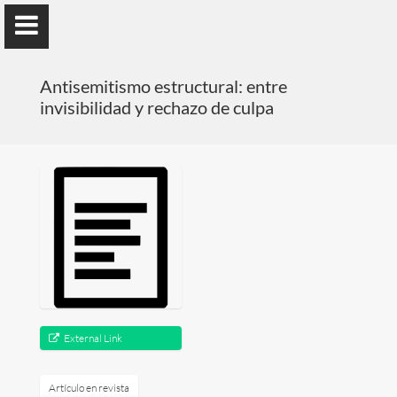
); ga('send', 'pageview');
Antisemitismo estructural: entre
invisibilidad y rechazo de culpa
Benno Herzog
Universidad de Valencia
Presentación
Investigación
External Link
Publicaciones
Artículo en revista
Docencia