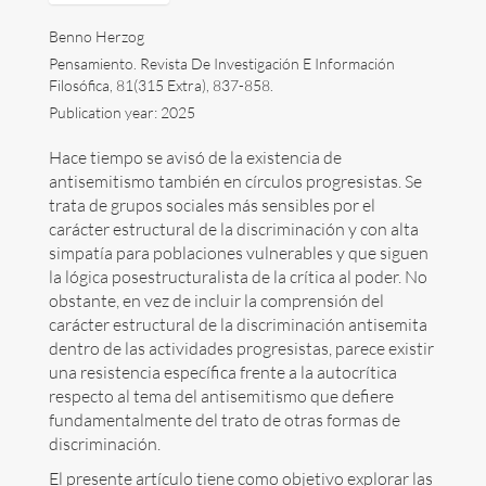
Benno Herzog
Divulgación
Pensamiento. Revista De Investigación E Información
Filosófica, 81(315 Extra), 837-858.
Próximos eventos
Publication year: 2025
Enlaces
Hace tiempo se avisó de la existencia de
antisemitismo también en círculos progresistas. Se
Contacto
trata de grupos sociales más sensibles por el
carácter estructural de la discriminación y con alta
English
simpatía para poblaciones vulnerables y que siguen
la lógica posestructuralista de la crítica al poder. No
obstante, en vez de incluir la comprensión del
carácter estructural de la discriminación antisemita
dentro de las actividades progresistas, parece existir
una resistencia específica frente a la autocrítica
Buscar:
respecto al tema del antisemitismo que defiere
fundamentalmente del trato de otras formas de
discriminación.
Copyright Benno Herzog
El presente artículo tiene como objetivo explorar las